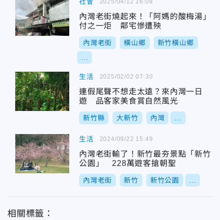
社會
2025/04/12 16:08
內灣老街燒起來！「阿媽的酸梅湯」
付之一炬 鄰宅慘遭殃
內灣老街
橫山鄉
新竹橫山鄉
...
生活
2025/02/02 07:30
連假尾聲不想走太遠？來內灣一日
遊 品客家美食賞自然風光
新竹縣
大新竹
內灣
...
生活
2024/09/22 15:49
內灣老街輸了！新竹最夯景點「新竹
公園」 228萬遊客搶朝聖
內灣老街
新竹
新竹公園
...
相關標籤：