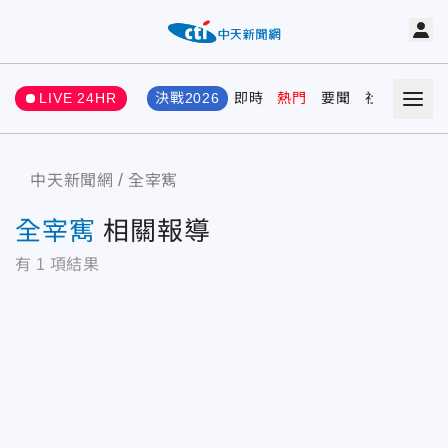
LIVE 24HR
決戰2026
即時
熱門
要聞
社會
娛樂
中天新聞網
全宰寯
全宰寯
相關報導
有
1
項結果