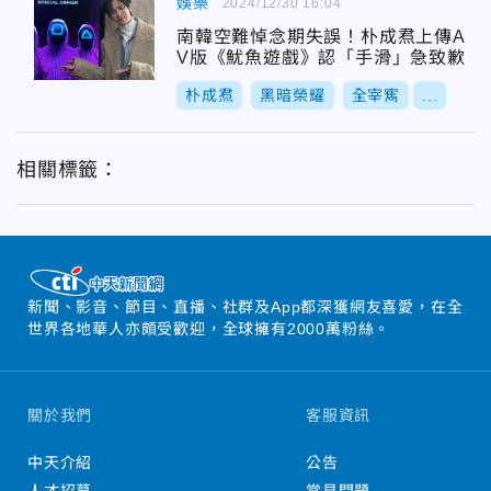
娛樂
2024/12/30 16:04
南韓空難悼念期失誤！朴成焄上傳A
V版《魷魚遊戲》認「手滑」急致歉
朴成焄
黑暗榮耀
全宰寯
...
相關標籤：
新聞、影音、節目、直播、社群及App都深獲網友喜愛，在全
世界各地華人亦頗受歡迎，全球擁有2000萬粉絲。
關於我們
客服資訊
中天介紹
公告