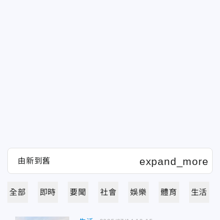
全部
即時
要聞
社會
娛樂
體育
生活