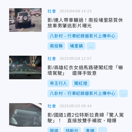
社會
2026/04/08 14:23
影/連人帶車輾過！南投埔里惡質休
旅車男肇逃影片曝光
八卦村 - 行車紀錄器影片上傳中心
南投縣
埔里鎮
...
社會
2025/05/28 12:07
影/高雄紅衣女過馬路硬闖紅燈「嚇
壞駕駛」 還揮手致意
帝王行人
闖紅燈
八卦村 - 行車紀錄器影片上傳中心
...
社會
2025/05/25 08:44
影/國道1週2位特斯拉貴婦「驚人駕
駛」！ 直接放雙手補妝、睡爆
國道
特斯拉
貴婦
...