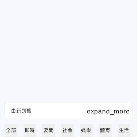
全部
即時
要聞
社會
娛樂
體育
生活