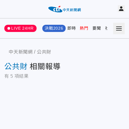
LIVE 24HR
決戰2026
即時
熱門
要聞
社會
娛樂
中天新聞網
公共財
公共財
相關報導
有
5
項結果