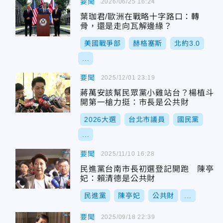
要聞
2026/06/25 16:24
葉珈君/歐洲在戰略十字路口：轉
骨，還是走向瓦解邊緣？
美國戰爭部
赫格塞斯
北約3.0
...
要聞
2025/12/01 23:19
蔣萬安該幫民眾黨小雞站台？楊植斗
開第一槍力挺：市長是公共財
2026大選
台北市議員
國民黨
...
要聞
2025/11/10 16:28
民進黨台南市長初選登記開跑 陳亭
妃：賴清德是公共財
民進黨
陳亭妃
公共財
...
要聞
2025/09/18 22:39