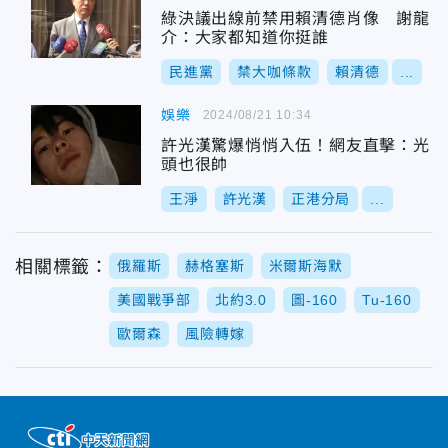
綠決議出線前禁用賴清德肖像 謝龍
介：大家都知道你挺誰
民進黨
禁大咖條款
賴清德
...
娛樂
2024/08/21 10:34
許光漢驚爆悄悄入伍！網友直擊：光
頭也很帥
王淨
許光漢
正港分局
...
相關標籤：
俄羅斯
赫格塞斯
米爾斯海默
美國戰爭部
北約3.0
圖-160
Tu-160
歐爾森
風險轉嫁