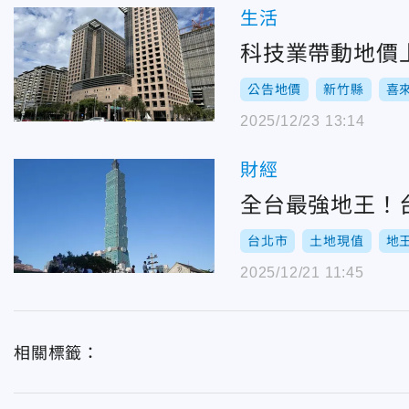
生活
科技業帶動地價
公告地價
新竹縣
喜
2025/12/23 13:14
財經
全台最強地王！台
台北市
土地現值
地
2025/12/21 11:45
相關標籤：