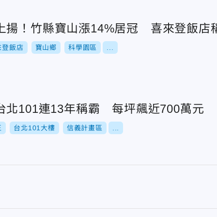
上揚！竹縣寶山漲14%居冠 喜來登飯店
來登飯店
寶山鄉
科學園區
...
北101連13年稱霸 每坪飆近700萬元
王
台北101大樓
信義計畫區
...