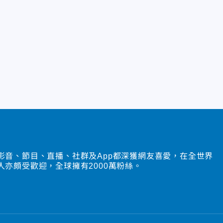
影音、節目、直播、社群及App都深獲網友喜愛，在全世界
人亦頗受歡迎，全球擁有2000萬粉絲。