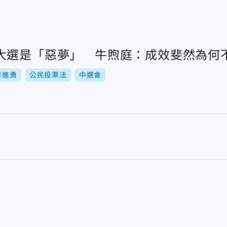
大選是「惡夢」 牛煦庭：成效斐然為何
李進勇
公民投票法
中選會