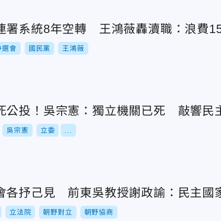
署系統8年空轉 王鴻薇轟瀆職：浪費15
中選會
國民黨
王鴻薇
死公投！吳宗憲：獨立機關已死 敲響民
吳宗憲
立委
...
會各抒己見 前東吳教授謝政諭：民主國
立法院
朝野對立
朝野協商