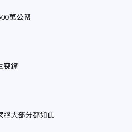
00萬公帑
主喪鐘
家絕大部分都如此