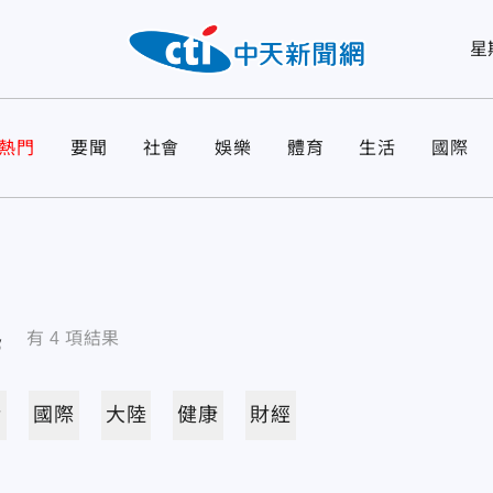
星
熱門
要聞
社會
娛樂
體育
生活
國際
導
有
4
項結果
活
國際
大陸
健康
財經