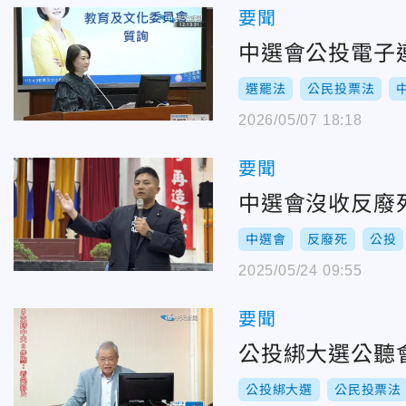
要聞
中選會公投電子連
選罷法
公民投票法
2026/05/07 18:18
要聞
中選會沒收反廢
中選會
反廢死
公投
2025/05/24 09:55
要聞
公投綁大選公聽
公投綁大選
公民投票法