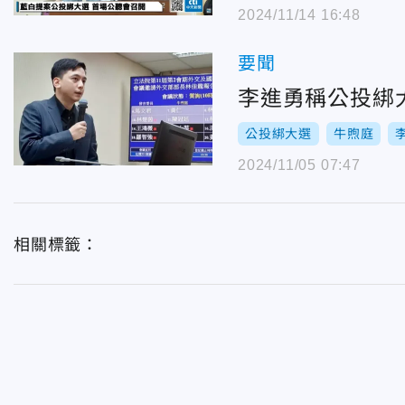
2024/11/14 16:48
要聞
李進勇稱公投綁
公投綁大選
牛煦庭
2024/11/05 07:47
相關標籤：