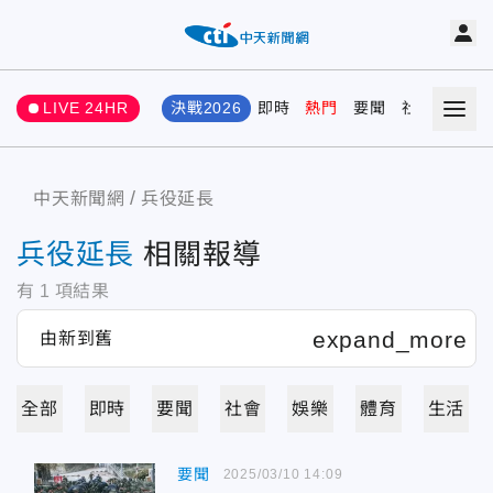
LIVE 24HR
決戰2026
即時
熱門
要聞
社會
娛樂
中天新聞網
兵役延長
兵役延長
相關報導
有
1
項結果
全部
即時
要聞
社會
娛樂
體育
生活
要聞
2025/03/10 14:09