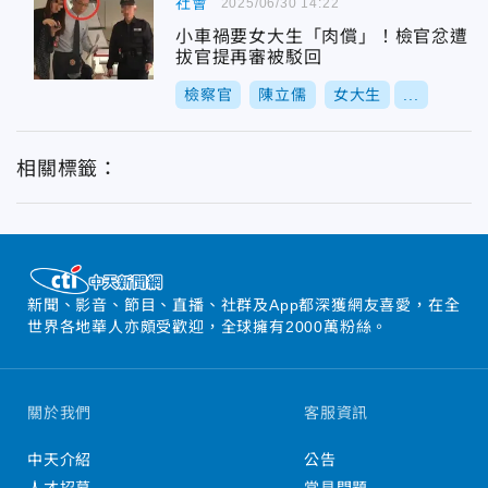
社會
2025/06/30 14:22
小車禍要女大生「肉償」！檢官忿遭
拔官提再審被駁回
檢察官
陳立儒
女大生
...
相關標籤：
新聞、影音、節目、直播、社群及App都深獲網友喜愛，在全
世界各地華人亦頗受歡迎，全球擁有2000萬粉絲。
關於我們
客服資訊
中天介紹
公告