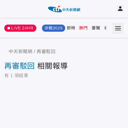
LIVE 24HR
決戰2026
即時
熱門
要聞
社會
娛樂
中天新聞網
再審駁回
再審駁回
相關報導
有
1
項結果