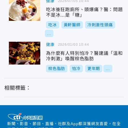
健康
2026/07/05 10:44
吃冰後狂跑廁所、頭爆痛？醫：問題
不是冰…是「糖」
吃冰
黃軒醫師
冷刺激性頭痛
...
健康
2026/01/03 10:44
為什麼有人特別怕冷？醫建議「溫和
冷刺激」喚醒棕色脂肪
棕色脂肪
怕冷
更年期
...
相關標籤：
新聞、影音、節目、直播、社群及App都深獲網友喜愛，在全