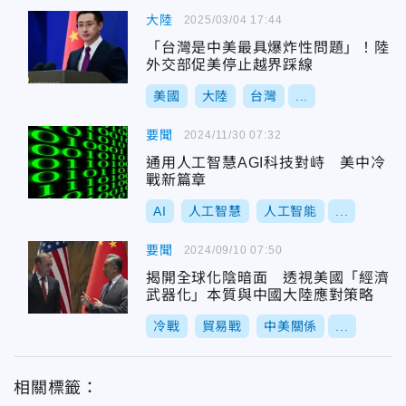
大陸
2025/03/04 17:44
「台灣是中美最具爆炸性問題」！陸
外交部促美停止越界踩線
美國
大陸
台灣
...
要聞
2024/11/30 07:32
通用人工智慧AGI科技對峙 美中冷
戰新篇章
AI
人工智慧
人工智能
...
要聞
2024/09/10 07:50
揭開全球化陰暗面 透視美國「經濟
武器化」本質與中國大陸應對策略
冷戰
貿易戰
中美關係
...
相關標籤：