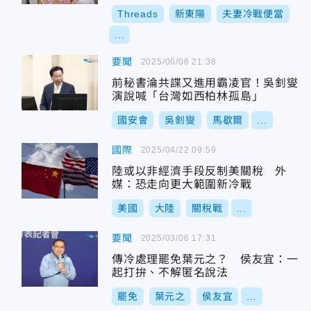
Threads
新東陽
夫妻冷戰便當
...
要聞
2025/06/06 21:38
前秘書淪共諜又進用霸凌官！吳釗燮
演說喊「台灣如西柏林孤島」
國安會
吳釗燮
馬歇爾
...
國際
2025/04/22 09:59
陸或以非經濟手段反制美關稅 外
媒：恐走向更大範圍新冷戰
美國
大陸
關稅戰
...
要聞
2025/03/06 17:31
傳冷處理罷免葉元之？ 侯友宜：一
起打拚、不解匿名說法
罷免
葉元之
侯友宜
...