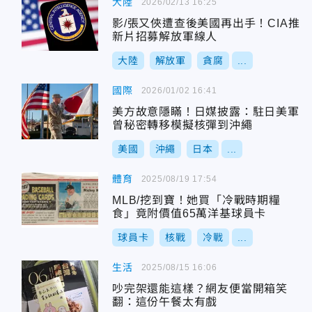
大陸
2026/02/13 16:25
影/張又俠遭查後美國再出手！CIA推
新片招募解放軍線人
大陸
解放軍
貪腐
...
國際
2026/01/02 16:41
美方故意隱瞞！日媒披露：駐日美軍
曾秘密轉移模擬核彈到沖繩
美國
沖繩
日本
...
體育
2025/08/19 17:54
MLB/挖到寶！她買「冷戰時期糧
食」竟附價值65萬洋基球員卡
球員卡
核戰
冷戰
...
生活
2025/08/15 16:06
吵完架還能這樣？網友便當開箱笑
翻：這份午餐太有戲