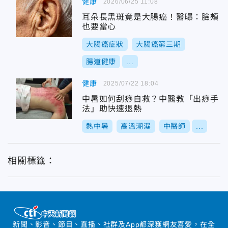
健康
2026/06/25 11:08
耳朵長黑斑竟是大腸癌！醫曝：臉頰
也要當心
大腸癌症狀
大腸癌第三期
腸道健康
...
健康
2025/07/22 18:04
中暑如何刮痧自救？中醫教「出痧手
法」助快速退熱
熱中暑
高溫潮濕
中醫師
...
相關標籤：
新聞、影音、節目、直播、社群及App都深獲網友喜愛，在全