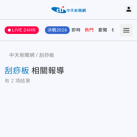
LIVE 24HR
決戰2026
即時
熱門
要聞
社會
娛樂
中天新聞網
刮痧板
刮痧板
相關報導
有
2
項結果