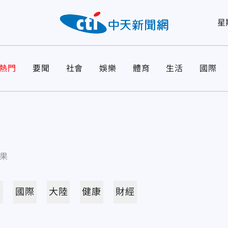
星
熱門
要聞
社會
娛樂
體育
生活
國際
果
活
國際
大陸
健康
財經