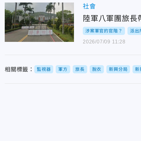
社會
陸軍八軍團旅長
涉案軍官的官階？
派出
2026/07/09 11:28
相關標籤：
監視器
軍方
旅長
脫衣
新興分局
新