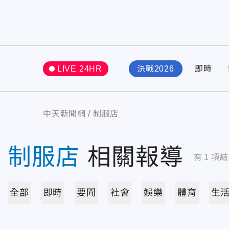
LIVE 24HR
決戰2026
即時
中天新聞網
制服店
制服店
相關報導
有
1
項結
全部
即時
要聞
社會
娛樂
體育
生