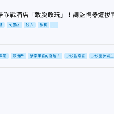
帶隊戰酒店「敢脫敢玩」！調監視器遭拔
所
制服店
脫衣
旅長
...
興區
派出所
涉案軍官的官階？
少校監察官
少校營參謀主