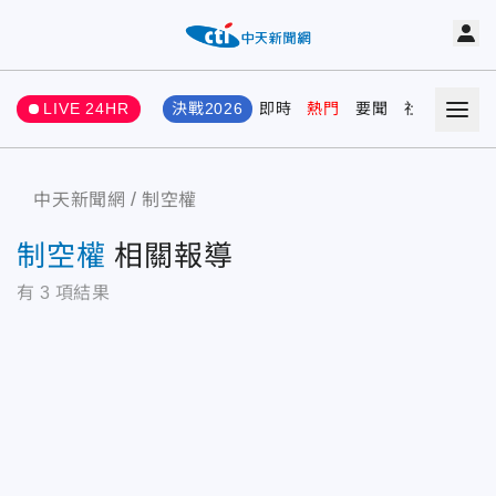
LIVE 24HR
決戰2026
即時
熱門
要聞
社會
娛樂
中天新聞網
制空權
制空權
相關報導
有
3
項結果