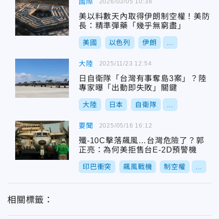
國際
2026/03/05 10:38
美以料數天內取得伊朗制空權！美防
長：精準彈藥「幾乎無窮盡」
美國
以色列
伊朗
...
大陸
2025/11/23 12:54
日自衛隊「台灣有事奪島3案」？陸
專家曝「出動即失敗」關鍵
大陸
日本
自衛隊
...
要聞
2025/05/16 16:12
殲-10C擊落飆風…台灣危險了？郭
正亮：為何美拒售台E-2D預警機
印巴衝突
飆風戰機
制空權
...
相關標籤：