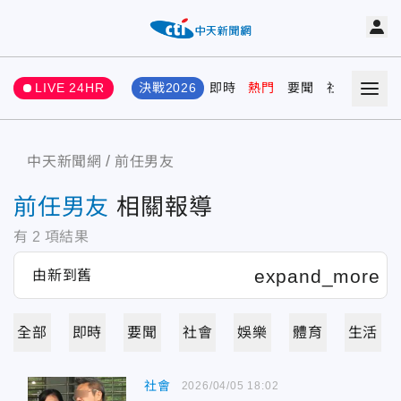
LIVE 24HR
決戰2026
即時
熱門
要聞
社會
娛樂
中天新聞網
前任男友
前任男友
相關報導
有
2
項結果
全部
即時
要聞
社會
娛樂
體育
生活
社會
2026/04/05 18:02