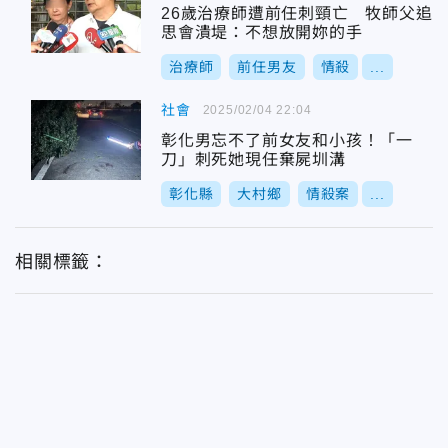
26歲治療師遭前任刺頸亡 牧師父追
思會潰堤：不想放開妳的手
治療師
前任男友
情殺
...
社會
2025/02/04 22:04
彰化男忘不了前女友和小孩！「一
刀」刺死她現任棄屍圳溝
彰化縣
大村鄉
情殺案
...
相關標籤：