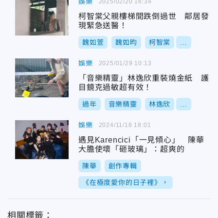
娛樂
2025/02/20 16:34
柯智棠父親樓梯間跌倒過世 鄰居發
現緊急送醫！
魏如萱
魏如昀
柯智棠
...
娛樂
2025/01/29 10:13
「音樂精靈」林逸欣重裝燒金紙 護
目鏡克過敏超有效！
過年
音樂精靈
林逸欣
...
娛樂
2024/11/18 18:01
遇見Karencici「一見傾心」 陳華
大膽使壞「砸玻璃」：超爽的
陳華
創作專輯
《在極度愛你的日子裡》，
相關標籤：