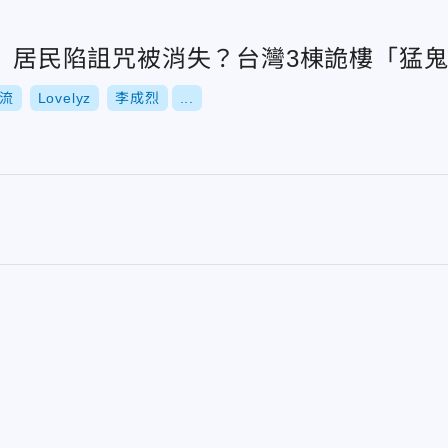
4》居民陷詛咒被消失？台灣3棟詭樓「猛
流
Lovelyz
李成烈
...