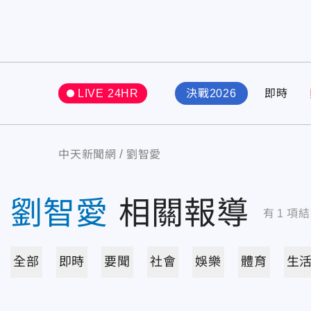
LIVE 24HR
決戰2026
即時
中天新聞網
劉智愛
劉智愛
相關報導
有
1
項結
全部
即時
要聞
社會
娛樂
體育
生