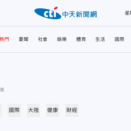
星
熱門
要聞
社會
娛樂
體育
生活
國際
果
活
國際
大陸
健康
財經