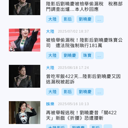
陸影后劉曉慶被檢舉偷漏稅 稅務部
門調查出爐…本人秒回應
大陸
影后
劉曉慶
...
大陸
2025/07/02 18:37
被檢舉偷漏稅！陸影后劉曉慶珠寶公
司 遭法院強制執行181萬
大陸
劉曉慶
珠寶
...
大陸
2025/06/18 17:24
曾吃牢飯422天...陸影后劉曉慶又因
逃漏稅被起訴
大陸
影后
劉曉慶
...
娛樂
2025/05/16 10:13
再被舉報逃稅！劉曉慶昔「關422
天」新戲《折腰》恐遭腰斬