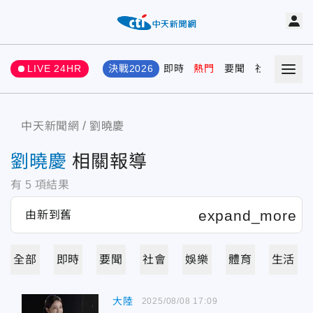
LIVE 24HR
決戰2026
即時
熱門
要聞
社會
娛樂
中天新聞網
劉曉慶
劉曉慶
相關報導
有
5
項結果
全部
即時
要聞
社會
娛樂
體育
生活
大陸
2025/08/08 17:09