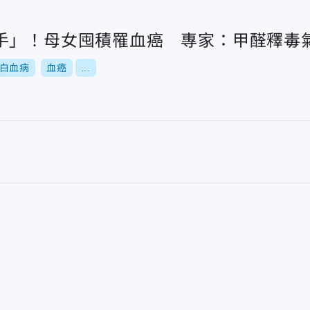
手」！母女囤積罹血癌 專家：甲醛釋毒
白血病
血癌
...