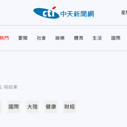
星
熱門
要聞
社會
娛樂
體育
生活
國際
1
項結果
活
國際
大陸
健康
財經