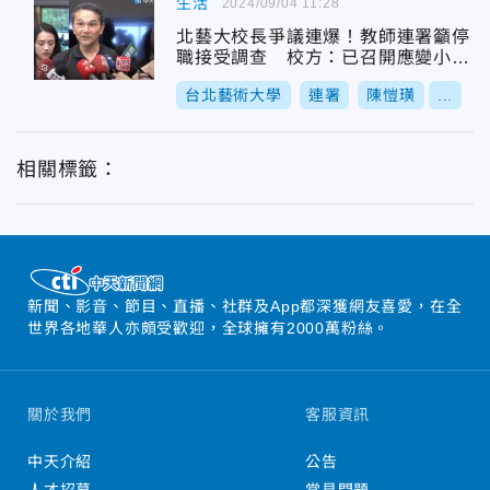
生活
2024/09/04 11:28
北藝大校長爭議連爆！教師連署籲停
職接受調查 校方：已召開應變小組
查核
台北藝術大學
連署
陳愷璜
...
相關標籤：
新聞、影音、節目、直播、社群及App都深獲網友喜愛，在全
世界各地華人亦頗受歡迎，全球擁有2000萬粉絲。
關於我們
客服資訊
中天介紹
公告