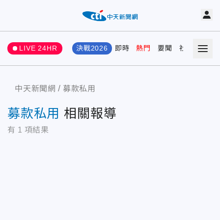
LIVE 24HR
決戰2026
即時
熱門
要聞
社會
娛樂
中天新聞網
募款私用
募款私用
相關報導
有
1
項結果