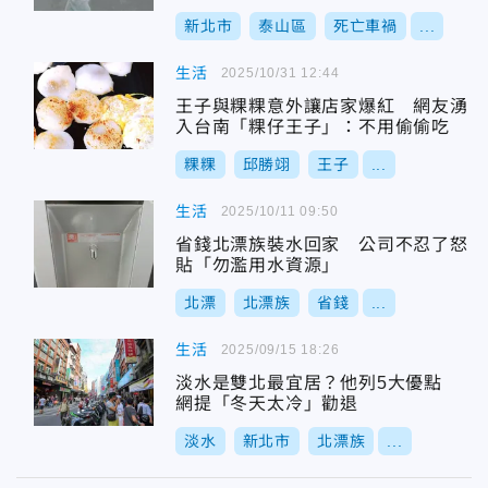
新北市
泰山區
死亡車禍
...
生活
2025/10/31 12:44
王子與粿粿意外讓店家爆紅 網友湧
入台南「粿仔王子」：不用偷偷吃
粿粿
邱勝翊
王子
...
生活
2025/10/11 09:50
省錢北漂族裝水回家 公司不忍了怒
貼「勿濫用水資源」
北漂
北漂族
省錢
...
生活
2025/09/15 18:26
淡水是雙北最宜居？他列5大優點
網提「冬天太冷」勸退
淡水
新北市
北漂族
...