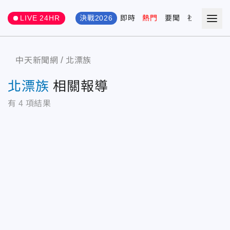
LIVE 24HR
決戰2026
即時
熱門
要聞
社會
娛樂
中天新聞網
北漂族
北漂族
相關報導
有
4
項結果