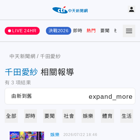
LIVE 24HR
決戰2026
即時
熱門
要聞
社會
娛樂
中天新聞網
千田愛紗
千田愛紗
相關報導
有
3
項結果
全部
即時
要聞
社會
娛樂
體育
生活
娛樂
2026/07/22 18:46