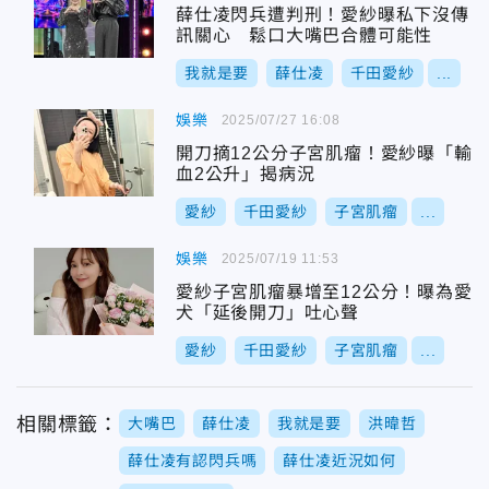
薛仕凌閃兵遭判刑！愛紗曝私下沒傳
訊關心 鬆口大嘴巴合體可能性
我就是要
薛仕凌
千田愛紗
...
娛樂
2025/07/27 16:08
開刀摘12公分子宮肌瘤！愛紗曝「輸
血2公升」揭病況
愛紗
千田愛紗
子宮肌瘤
...
娛樂
2025/07/19 11:53
愛紗子宮肌瘤暴增至12公分！曝為愛
犬「延後開刀」吐心聲
愛紗
千田愛紗
子宮肌瘤
...
相關標籤：
大嘴巴
薛仕凌
我就是要
洪暐哲
薛仕凌有認閃兵嗎
薛仕凌近況如何