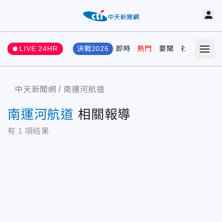
LIVE 24HR
決戰2026
即時
熱門
要聞
社會
娛樂
中天新聞網
南運河航道
南運河航道
相關報導
有
1
項結果