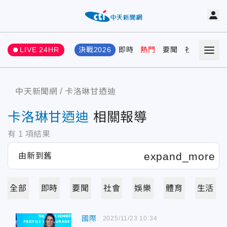
LIVE 24HR
決戰2026
即時
熱門
要聞
社會
娛樂
中天新聞網
卡洛琳甘迺迪
卡洛琳甘迺迪
相關報導
有
1
項結果
全部
即時
要聞
社會
娛樂
體育
生活
國際
2025/11/23 10:34