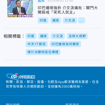
國際
2026/06/02 13:06
印巴邊境強拆 介文汲痛批：關門大
開殺戒「笑死人民主」
印度
邊境
介文汲
...
相關標籤：
印度
邊境
介文汲
全球大視野
中天YT節目
印巴邊境為何衝突
喀什米爾地區在哪裡
新聞、影音、節目、直播、社群及App都深獲網友喜愛，在全
世界各地華人亦頗受歡迎，全球擁有2000萬粉絲。
關於我們
客服資訊