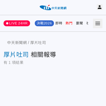
LIVE 24HR
決戰2026
即時
熱門
要聞
社會
娛樂
中天新聞網
厚片吐司
厚片吐司
相關報導
有
1
項結果