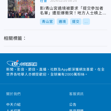
社會
2024/11/20 08:25
影/青山宮遶境被要求「提交參加者
名單」遭拒爆衝突！地方人士槓上警
方
青山宮
遶境
提交
...
相關標籤：
新聞、影音、節目、直播、社群及App都深獲網友喜愛，在全
世界各地華人亦頗受歡迎，全球擁有2000萬粉絲。
關於我們
客服資訊
中天介紹
公告