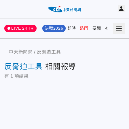
LIVE 24HR
決戰2026
即時
熱門
要聞
社會
娛樂
中天新聞網
反脅迫工具
反脅迫工具
相關報導
有
1
項結果