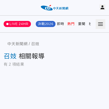
LIVE 24HR
決戰2026
即時
熱門
要聞
社會
娛樂
中天新聞網
召妓
召妓
相關報導
有
2
項結果