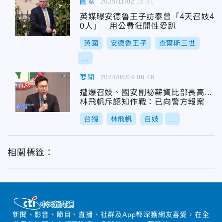
國際
2025/11/02 16:31
英媒曝安德魯王子訪泰曾「4天召妓4
0人」 用公費狂開性愛趴
英國
安德魯王子
查爾斯三世
...
要聞
2024/08/09 08:46
遭爆召妓、國安副祕薪資比部長高...
林飛帆斥認知作戰：已向警方報案
台獨
林飛帆
召妓
...
相關標籤：
新聞、影音、節目、直播、社群及App都深獲網友喜愛，在全