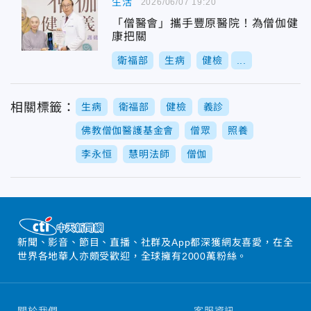
生活
2026/06/07 19:20
「僧醫會」攜手豐原醫院！為僧伽健
康把關
衛福部
生病
健檢
...
相關標籤：
生病
衛福部
健檢
義診
佛教僧伽醫護基金會
僧眾
照養
李永恒
慧明法師
僧伽
新聞、影音、節目、直播、社群及App都深獲網友喜愛，在全
世界各地華人亦頗受歡迎，全球擁有2000萬粉絲。
關於我們
客服資訊