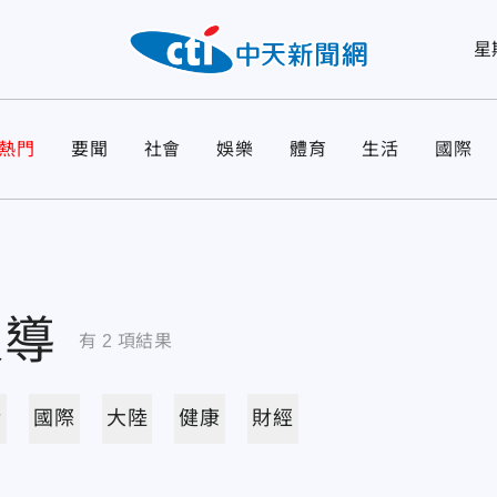
星
熱門
要聞
社會
娛樂
體育
生活
國際
報導
有
2
項結果
活
國際
大陸
健康
財經