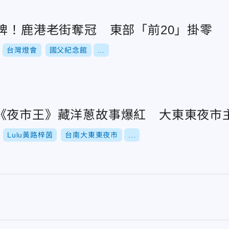
牌！鹿港老街奪冠 東部「前20」掛零
台灣燈會
國父紀念館
...
《夜市王》藏洋蔥故事爆紅 大東東夜市
Lulu黃路梓茵
台南大東東夜市
...