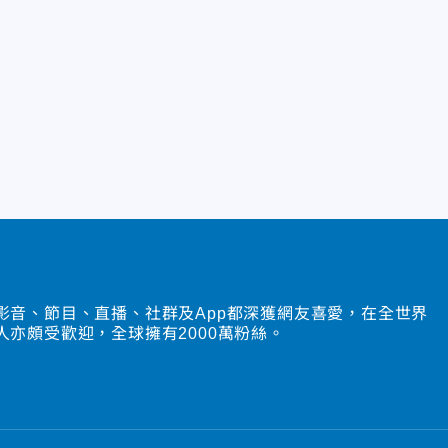
影音、節目、直播、社群及App都深獲網友喜愛，在全世界
人亦頗受歡迎，全球擁有2000萬粉絲。