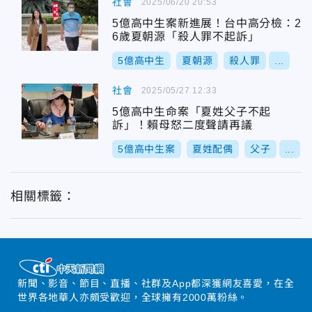
社會
2025/06/20 20:53
5億高中生案新進展！台中高分檢：2
6歲夏朝源「殺人罪不起訴」
5億高中生
夏朝源
殺人罪
...
社會
2025/05/27 12:33
5億高中生命案「夏姓父子不起
訴」！賴母怒二度聲請再議
5億高中生案
夏姓配偶
父子
...
相關標籤：
新聞、影音、節目、直播、社群及App都深獲網友喜愛，在全
世界各地華人亦頗受歡迎，全球擁有2000萬粉絲。