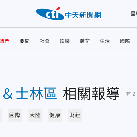
星
熱門
要聞
社會
娛樂
體育
生活
國際
區＆士林區
相關報導
有
2
活
國際
大陸
健康
財經