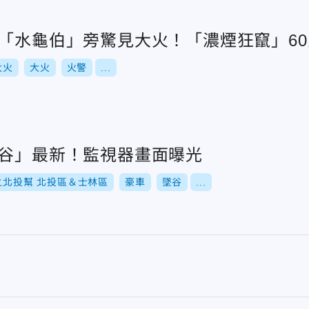
店「水龜伯」旁驚見大火！「濃煙狂竄」6
大火
大火
火警
...
墜谷」最新！監視器畫面曝光
之北投幫 北投區＆士林區
豪車
墜谷
...