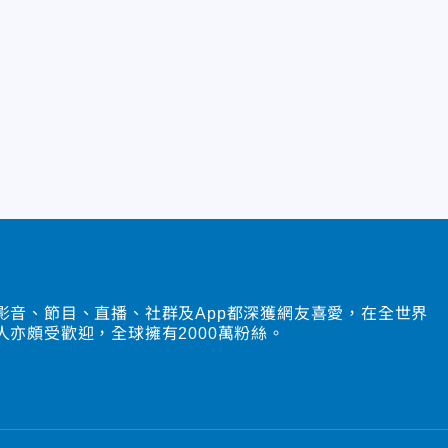
影音、節目、直播、社群及App都深獲網友喜愛，在全世界
人亦頗受歡迎，全球擁有2000萬粉絲。