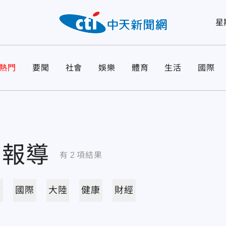
星
熱門
要聞
社會
娛樂
體育
生活
國際
關報導
有
2
項結果
活
國際
大陸
健康
財經