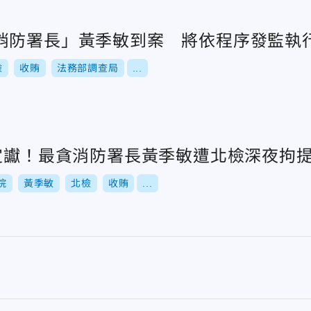
消防署長」黃季敏到案 將依程序發監執
檢
收賄
法務部調查局
...
月定讞！最貪消防署長黃季敏遭北檢深夜拘
院
黃季敏
北檢
收賄
...