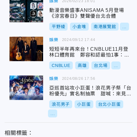
娛樂
2026/02/23 18:01
動漫音樂盛事ANISAMA 5月登場
《涼宮春日》雙聲優台北合體
平野綾
小倉唯
南港展覽館
...
娛樂
2024/09/12 17:44
短短半年再來台！CNBLUE11月登
林口體育館 鄭容和認最怕1事：想
逃跑
CNBLUE
高雄
台北場
...
娛樂
2024/08/26 17:56
亞巡首站攻小巨蛋！浪花男子祭「台
粉優先」實名制抽票 甜喊：來見你
們
浪花男子
小巨蛋
台北小巨蛋
...
相關標籤：