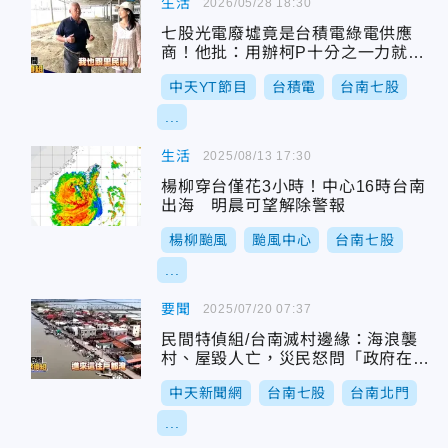
生活
2026/05/28 18:30
七股光電廢墟竟是台積電綠電供應
商！他批：用辦柯P十分之一力就能
辦好
中天YT節目
台積電
台南七股
...
生活
2025/08/13 17:30
楊柳穿台僅花3小時！中心16時台南
出海 明晨可望解除警報
楊柳颱風
颱風中心
台南七股
...
要聞
2025/07/20 07:37
民間特偵組/台南滅村邊緣：海浪襲
村、屋毀人亡，災民怒問「政府在
哪？」
中天新聞網
台南七股
台南北門
...