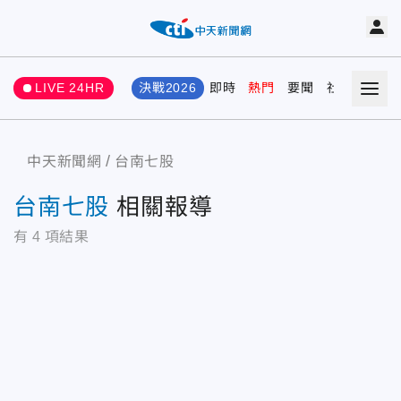
LIVE 24HR
決戰2026
即時
熱門
要聞
社會
娛樂
中天新聞網
台南七股
台南七股
相關報導
有
4
項結果