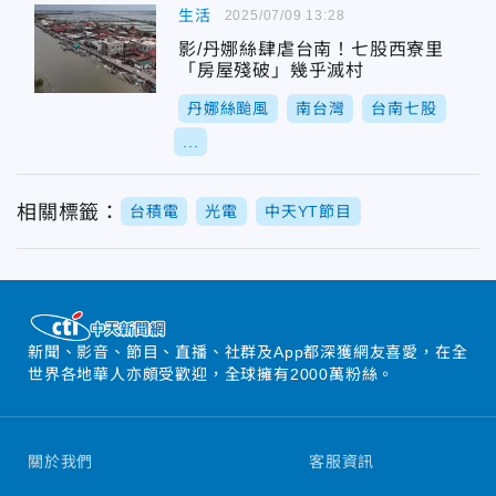
生活
2025/07/09 13:28
影/丹娜絲肆虐台南！七股西寮里
「房屋殘破」幾乎滅村
丹娜絲颱風
南台灣
台南七股
...
相關標籤：
台積電
光電
中天YT節目
新聞、影音、節目、直播、社群及App都深獲網友喜愛，在全
世界各地華人亦頗受歡迎，全球擁有2000萬粉絲。
關於我們
客服資訊