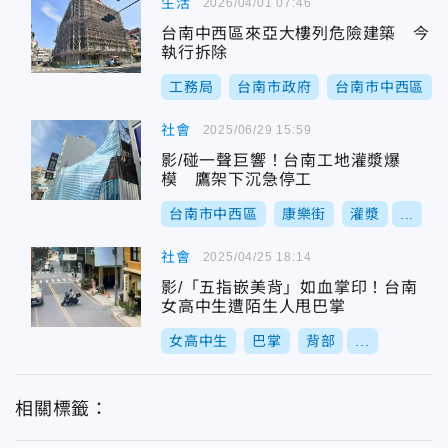
生活
2026/04/01 07:46
台南中西區來亞大樓列危險建築 今
執行拆除
工務局
台南市政府
台南市中西區
社會
2025/06/29 15:59
影/碰一聲巨響！台南工地灌漿爆
模 鷹架下沉急停工
台南市中西區
康樂街
灌漿
...
社會
2025/04/25 18:14
影/「五指嵌美背」如血掌印！台南
女高中生遭陌生人甩巴掌
女高中生
巴掌
背部
...
相關標籤：