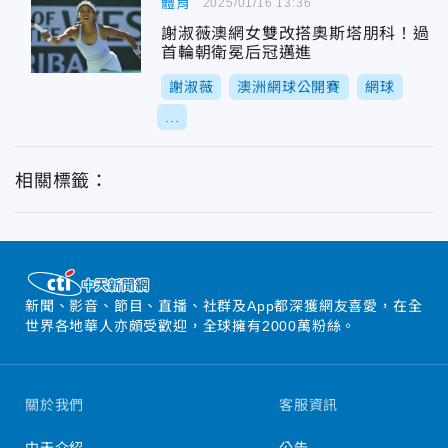
體育
2025/01/16 13:36
謝淑薇澳網女雙改搭奧斯塔朋科！過
首輪朝衛冕后冠邁進
謝淑薇
澳洲網球公開賽
網球
...
相關標籤：
新聞、影音、節目、直播、社群及App都深獲網友喜愛，在全
世界各地華人亦頗受歡迎，全球擁有2000萬粉絲。
關於我們
客服資訊