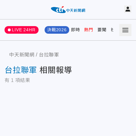
LIVE 24HR
決戰2026
即時
熱門
要聞
社會
娛樂
中天新聞網
台拉聯軍
台拉聯軍
相關報導
有
1
項結果