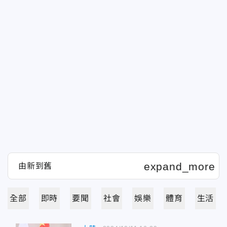
全部
即時
要聞
社會
娛樂
體育
生活