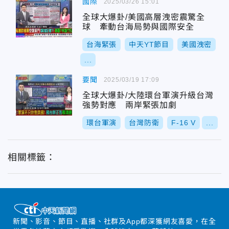
國際
2025/03/26 15:01
全球大爆卦/美國高層洩密震驚全
球 牽動台海局勢與國際安全
台海緊張
中天YT節目
美國洩密
...
要聞
2025/03/19 17:09
全球大爆卦/大陸環台軍演升級台灣
強勢對應 兩岸緊張加劇
環台軍演
台灣防衛
F-16 V
...
相關標籤：
新聞、影音、節目、直播、社群及App都深獲網友喜愛，在全