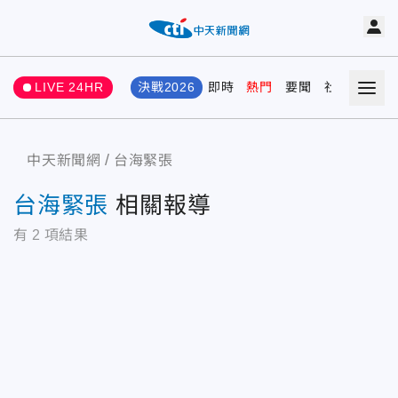
LIVE 24HR
決戰2026
即時
熱門
要聞
社會
娛樂
中天新聞網
台海緊張
台海緊張
相關報導
有
2
項結果