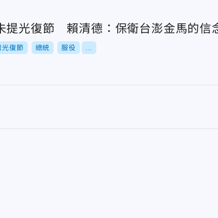
未提光復節 賴清德：保衛台澎金馬的信
灣光復節
總統
服役
...