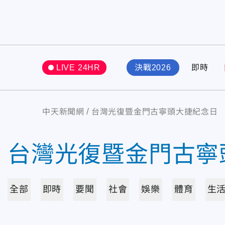
LIVE 24HR
決戰2026
即時
中天新聞網
台灣光復暨金門古寧頭大捷紀念日
台灣光復暨金門古寧
全部
即時
要聞
社會
娛樂
體育
生