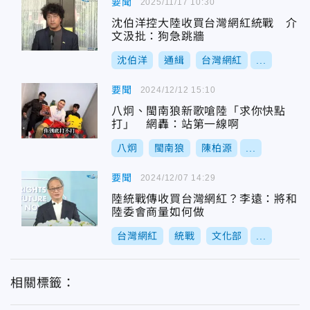
要聞
2025/11/17 10:30
沈伯洋控大陸收買台灣網紅統戰 介
文汲批：狗急跳牆
沈伯洋
通緝
台灣網紅
...
要聞
2024/12/12 15:10
八炯、閩南狼新歌嗆陸「求你快點
打」 網轟：站第一線啊
八炯
閩南狼
陳柏源
...
要聞
2024/12/07 14:29
陸統戰傳收買台灣網紅？李遠：將和
陸委會商量如何做
台灣網紅
統戰
文化部
...
相關標籤：