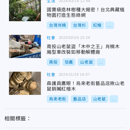
生活
2026/03/19 12:48
國寶級造林樹種大揭密！台北典藏植
物園打造生態綠網
台灣肖楠
台灣杉
紅檜
...
社會
2025/02/24 15:26
南投山老鼠盜「木中之王」肖楠木
廂型車改裝如移動解體廠
南投
信義
山老鼠
...
社會
2024/11/29 16:07
森護員鷹眼！烏來老街藝品店揪山老
鼠銷贓紅檜木
烏來老街
藝品店
山老鼠
...
相關標籤：