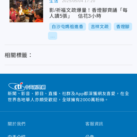
生活
2025/05/04 17:20
影/祈福文疏爆量！香燈腳齊誦「每
人讀5張」 估花3小時
白沙屯媽祖進香
吉祥文疏
香燈腳
...
相關標籤：
新聞、影音、節目、直播、社群及App都深獲網友喜愛，在全
世界各地華人亦頗受歡迎，全球擁有2000萬粉絲。
關於我們
客服資訊