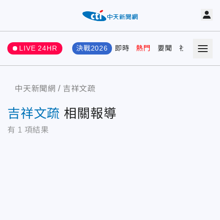
LIVE 24HR
決戰2026
即時
熱門
要聞
社會
娛樂
中天新聞網
吉祥文疏
吉祥文疏
相關報導
有
1
項結果