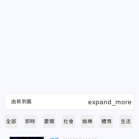
全部
即時
要聞
社會
娛樂
體育
生活