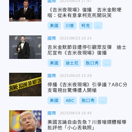
國際
2025/09/24 17:47
《吉米夜現場》復播 吉米金默哽
咽：從未有意拿柯克死開玩笑
美國
川普
柯克
...
國際
2025/09/23 10:24
吉米金默節目遭停引觀眾反彈 迪士
尼宣布《吉米夜現場》復播
美國
迪士尼
脫口秀
...
國際
2025/09/20 15:29
停播《吉米夜現場》引爭議？ABC分
支電視台驚傳遭人開槍
美國
ABC
脫口秀
...
國際
2025/09/19 16:49
美國言論自由告急？川普嗆媒體報導
批評他「小心丟執照」