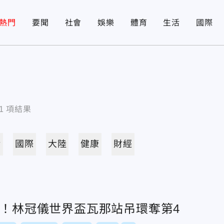
熱門
要聞
社會
娛樂
體育
生活
國際
1
項結果
活
國際
大陸
健康
財經
牌！林冠儀世界盃瓦那站吊環奪第4