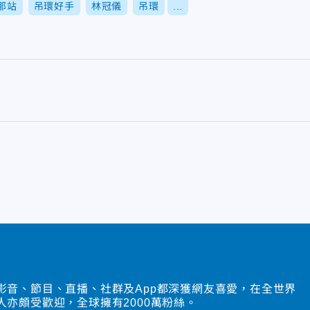
那站
吊環好手
林冠儀
吊環
...
影音、節目、直播、社群及App都深獲網友喜愛，在全世界
人亦頗受歡迎，全球擁有2000萬粉絲。