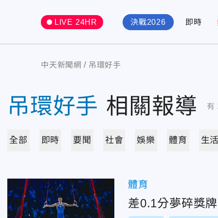
LIVE 24HR
決戰2026
即時
中天新聞網
吊環好手
吊環好手
相關報導
有
全部
即時
要聞
社會
娛樂
體育
生
體育
差0.1分夢碎獎