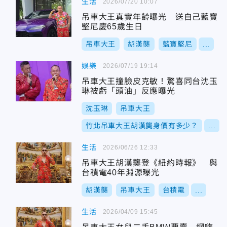
生活
2026/07/20 10:07
吊車大王真實年齡曝光 送自己藍寶
堅尼慶65歲生日
吊車大王
胡漢龑
藍寶堅尼
...
娛樂
2026/07/19 19:14
吊車大王撞臉皮克敏！驚喜同台沈玉
琳被虧「頭油」反應曝光
沈玉琳
吊車大王
竹北吊車大王胡漢龑身價有多少？
...
生活
2026/06/26 12:33
吊車大王胡漢龑登《紐約時報》 與
台積電40年淵源曝光
胡漢龑
吊車大王
台積電
...
生活
2026/04/09 15:45