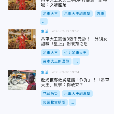
吊車大王女兒二手BMW要賣 網嗨
喊：女婿座駕
吊車大王
吊車大王胡漢龑
汽車
...
生活
2026/02/19 19:56
吊車大王豪發3張千元鈔！ 外甥女
甜喊「皇上」謝養育之恩
吊車大王
竹北吊車大王
吊車大王胡漢龑
...
生活
2025/09/30 19:24
赴光復鄉救災遭酸「作秀」！「吊車
大王」反擊：你敢來？
花蓮救災
吊車大王胡漢龑
災區物資捐贈
...