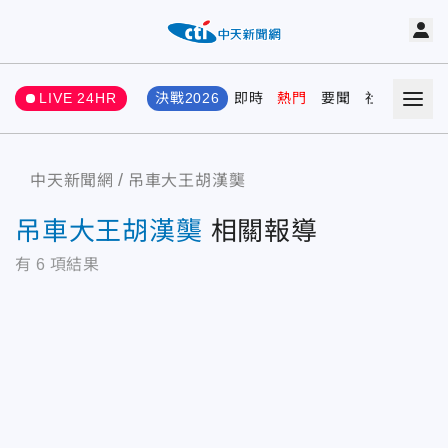
LIVE 24HR
決戰2026
即時
熱門
要聞
社會
娛樂
中天新聞網
吊車大王胡漢龑
吊車大王胡漢龑
相關報導
有
6
項結果