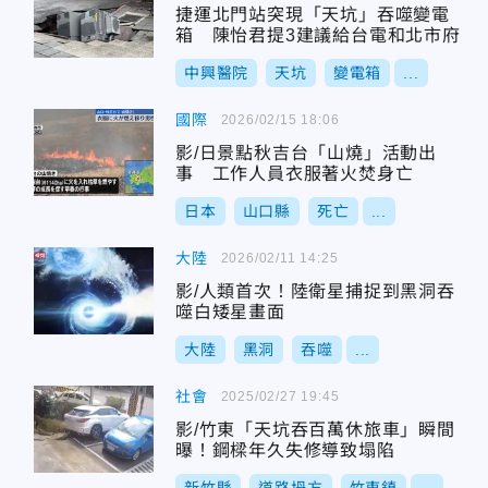
捷運北門站突現「天坑」吞噬變電
箱 陳怡君提3建議給台電和北市府
中興醫院
天坑
變電箱
...
國際
2026/02/15 18:06
影/日景點秋吉台「山燒」活動出
事 工作人員衣服著火焚身亡
日本
山口縣
死亡
...
大陸
2026/02/11 14:25
影/人類首次！陸衛星捕捉到黑洞吞
噬白矮星畫面
大陸
黑洞
吞噬
...
社會
2025/02/27 19:45
影/竹東「天坑吞百萬休旅車」瞬間
曝！鋼樑年久失修導致塌陷