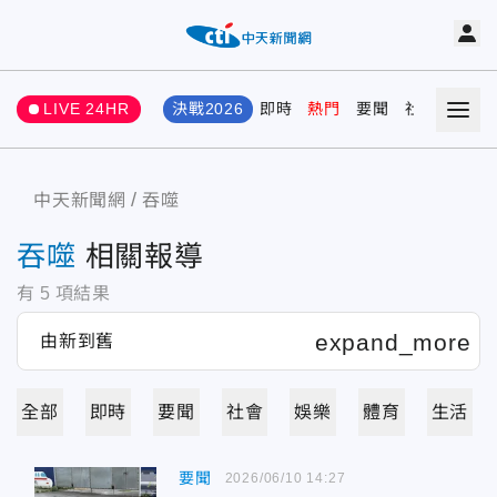
LIVE 24HR
決戰2026
即時
熱門
要聞
社會
娛樂
中天新聞網
吞噬
吞噬
相關報導
有
5
項結果
全部
即時
要聞
社會
娛樂
體育
生活
要聞
2026/06/10 14:27