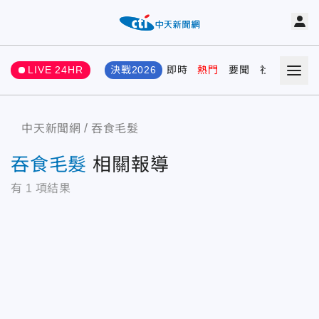
LIVE 24HR
決戰2026
即時
熱門
要聞
社會
娛樂
中天新聞網
吞食毛髮
吞食毛髮
相關報導
有
1
項結果