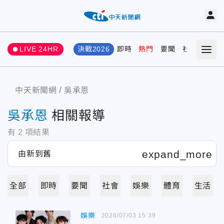
LIVE 24HR
決戰2026
即時
熱門
要聞
社會
娛樂
中天新聞網
吳承恩
吳承恩
相關報導
有
2
項結果
全部
即時
要聞
社會
娛樂
體育
生活
娛樂
2026/07/03 15:39