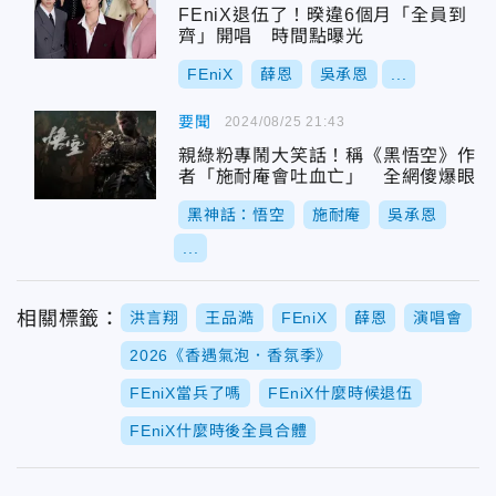
FEniX退伍了！暌違6個月「全員到
齊」開唱 時間點曝光
FEniX
薛恩
吳承恩
...
要聞
2024/08/25 21:43
親綠粉專鬧大笑話！稱《黑悟空》作
者「施耐庵會吐血亡」 全網傻爆眼
黑神話：悟空
施耐庵
吳承恩
...
相關標籤：
洪言翔
王品澔
FEniX
薛恩
演唱會
2026《香遇氣泡．香氛季》
FEniX當兵了嗎
FEniX什麼時候退伍
FEniX什麼時後全員合體